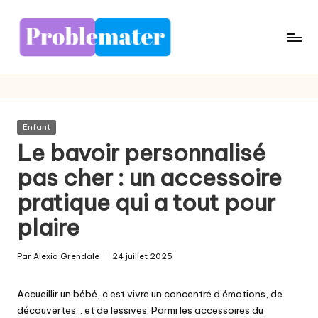
Skip
to
content
Posted
Enfant
in
Le bavoir personnalisé
pas cher : un accessoire
pratique qui a tout pour
plaire
Par
Alexia Grendale
24 juillet 2025
Posted
by
Accueillir un bébé, c’est vivre un concentré d’émotions, de
découvertes… et de lessives. Parmi les accessoires du