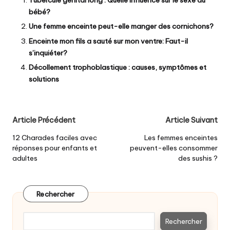
Tubercule génital long : Quelle influence sur le sexe du
bébé?
Une femme enceinte peut-elle manger des cornichons?
Enceinte mon fils a sauté sur mon ventre: Faut-il
s’inquiéter?
Décollement trophoblastique : causes, symptômes et
solutions
Post
Article Précédent
Article Suivant
navigation
12 Charades faciles avec
Les femmes enceintes
réponses pour enfants et
peuvent-elles consommer
adultes
des sushis ?
Rechercher
Rechercher