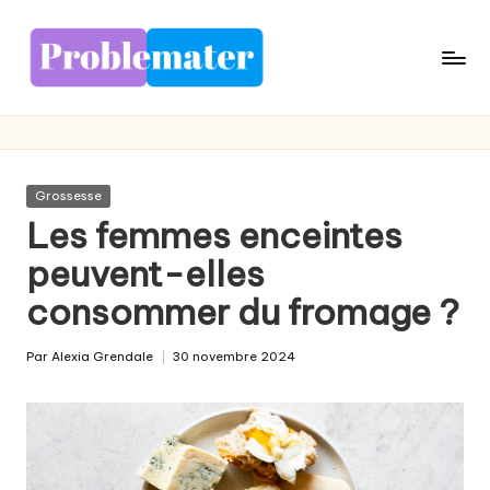
Skip
to
content
Posted
Grossesse
in
Les femmes enceintes
peuvent-elles
consommer du fromage ?
Par
Alexia Grendale
30 novembre 2024
Posted
by