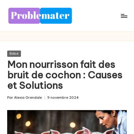
Skip
to
content
Posted
Bébé
in
Mon nourrisson fait des
bruit de cochon : Causes
et Solutions
Par
Alexia Grendale
9 novembre 2024
Posted
by