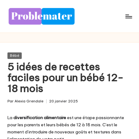
Skip
to
content
Posted
Bébé
in
5 idées de recettes
faciles pour un bébé 12-
18 mois
Par
Alexia Grendale
20 janvier 2025
Posted
by
La
diversification alimentaire
est une étape passionnante
pour les parents et leurs bébés de 12 à 18 mois. C’est le
moment d’introduire de nouveaux goûts et textures dans