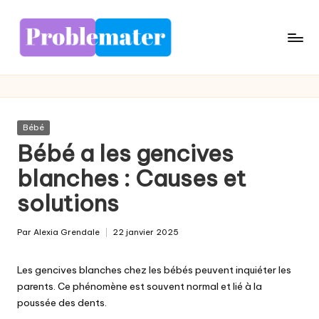
Skip
to
content
Posted
Bébé
in
Bébé a les gencives
blanches : Causes et
solutions
Par
Alexia Grendale
22 janvier 2025
Posted
by
Les gencives blanches chez les bébés peuvent inquiéter les
parents. Ce phénomène est souvent normal et lié à la
poussée des dents.